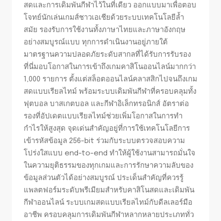
สดและการเดิมพันกีฬาไว้ในที่เดียว ออกแบบมาเพื่อตอบ
โจทย์นักเล่นเกมส์ชาวเอเชียด้วยระบบเทคโนโลยีล้ำ
สมัย รองรับการใช้งานทั้งภาษาไทยและภาษาอังกฤษ
อย่างสมบูรณ์แบบ ทุกการดำเนินงานอยู่ภายใต้
มาตรฐานความปลอดภัยระดับสากลที่ได้รับการรับรอง
ที่นี่มอบโอกาสในการเข้าถึงเกมคาสิโนออนไลน์มากกว่า
1,000 รายการ ตั้งแต่สล็อตออนไลน์คลาสสิกไปจนถึงเกม
สดแบบเรียลไทม์ พร้อมระบบเดิมพันกีฬาที่ครอบคลุมทั้ง
ฟุตบอล บาสเกตบอล และกีฬาอิเล็กทรอนิกส์ อัตราต่อ
รองที่อัปเดตแบบเรียลไทม์ช่วยเพิ่มโอกาสในการทำ
กำไรให้สูงสุด จุดเด่นสำคัญอยู่ที่การใช้เทคโนโลยีการ
เข้ารหัสข้อมูล 256-bit ร่วมกับระบบตรวจสอบความ
โปร่งใสแบบ end-to-end ทำให้ผู้ใช้งานสามารถมั่นใจ
ในความยุติธรรมของทุกเกมและการรักษาความลับของ
ข้อมูลส่วนตัวได้อย่างสมบูรณ์ ประเด็นสำคัญที่ควรรู้
แพลตฟอร์มระดับพรีเมียมสำหรับคาสิโนสดและเดิมพัน
กีฬาออนไลน์ ระบบเกมสดแบบเรียลไทม์กับดีลเลอร์มือ
อาชีพ ครอบคลุมการเดิมพันกีฬาหลากหลายประเภททั่ว