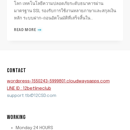
โลก เทคโนโลยีความปลอดภัยระดับธนาคารผ่าน
มาตรฐาน SSL รองรับการใช้งานหลายภาษาและสกุลเงิน
หลัก ระบบฝาก-ถอนอัตโนมัติที่เสร็จสิ้นใน…
เดิม
READ MORE
พัน
กับ
WWW12YING
COM12BET
คา
สิ
CONTACT
โน
และ
wordpress-1550243-5999801.cloudwaysapps.com
กีฬา
ออนไลน์
LINE ID : 12betlineclub
support.tb@12CSD.com
WORKING
Monday 24 HOURS