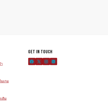
GET IN TOUCH
ฬา
์มเกม
เดิม