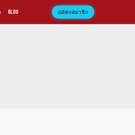
า
BLOG
สมัครสมาชิก