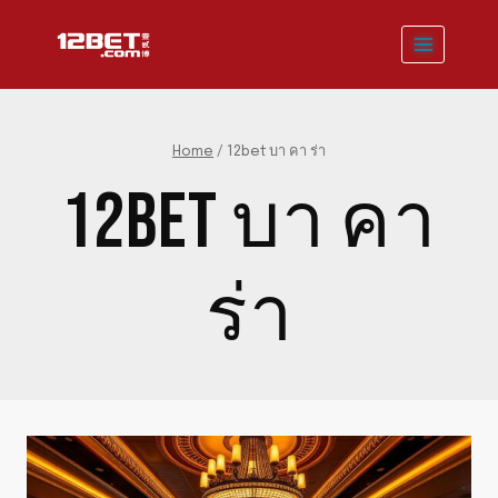
Skip
to
content
Home
/
12bet บา คา ร่า
12BET บา คา
ร่า