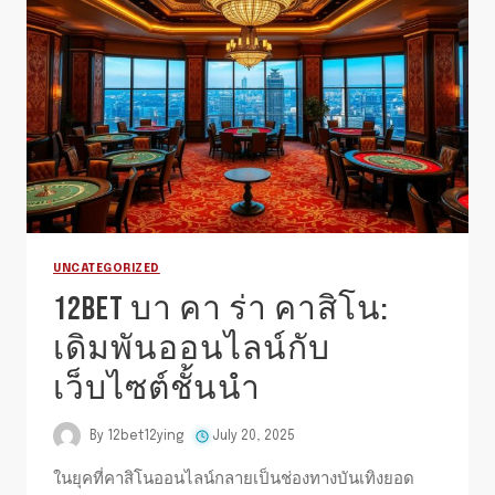
UNCATEGORIZED
12BET บา คา ร่า คาสิโน:
เดิมพันออนไลน์กับ
เว็บไซต์ชั้นนำ
By
12bet12ying
July 20, 2025
ในยุคที่คาสิโนออนไลน์กลายเป็นช่องทางบันเทิงยอด