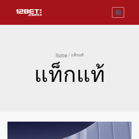
Skip
to
content
Home
/
แท็กแท้
แท็กแท้