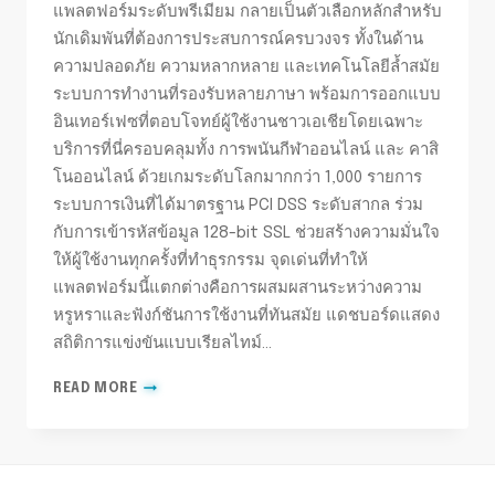
แพลตฟอร์มระดับพรีเมียม กลายเป็นตัวเลือกหลักสำหรับ
นักเดิมพันที่ต้องการประสบการณ์ครบวงจร ทั้งในด้าน
ความปลอดภัย ความหลากหลาย และเทคโนโลยีล้ำสมัย
ระบบการทำงานที่รองรับหลายภาษา พร้อมการออกแบบ
อินเทอร์เฟซที่ตอบโจทย์ผู้ใช้งานชาวเอเชียโดยเฉพาะ
บริการที่นี่ครอบคลุมทั้ง การพนันกีฬาออนไลน์ และ คาสิ
โนออนไลน์ ด้วยเกมระดับโลกมากกว่า 1,000 รายการ
ระบบการเงินที่ได้มาตรฐาน PCI DSS ระดับสากล ร่วม
กับการเข้ารหัสข้อมูล 128-bit SSL ช่วยสร้างความมั่นใจ
ให้ผู้ใช้งานทุกครั้งที่ทำธุรกรรม จุดเด่นที่ทำให้
แพลตฟอร์มนี้แตกต่างคือการผสมผสานระหว่างความ
หรูหราและฟังก์ชันการใช้งานที่ทันสมัย แดชบอร์ดแสดง
สถิติการแข่งขันแบบเรียลไทม์…
12BET198
READ MORE
แพลตฟอร์ม
การ
พนัน
กีฬา