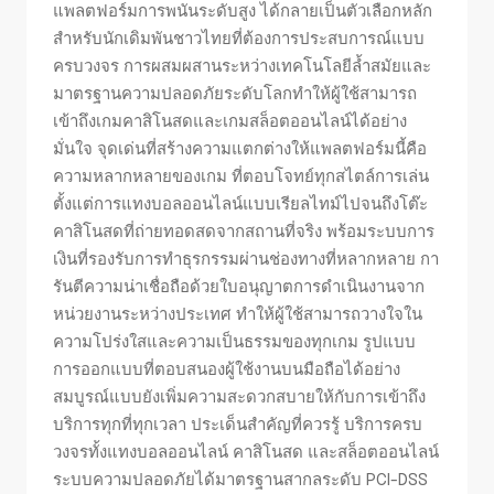
แพลตฟอร์มการพนันระดับสูง ได้กลายเป็นตัวเลือกหลัก
สำหรับนักเดิมพันชาวไทยที่ต้องการประสบการณ์แบบ
ครบวงจร การผสมผสานระหว่างเทคโนโลยีล้ำสมัยและ
มาตรฐานความปลอดภัยระดับโลกทำให้ผู้ใช้สามารถ
เข้าถึงเกมคาสิโนสดและเกมสล็อตออนไลน์ได้อย่าง
มั่นใจ จุดเด่นที่สร้างความแตกต่างให้แพลตฟอร์มนี้คือ
ความหลากหลายของเกม ที่ตอบโจทย์ทุกสไตล์การเล่น
ตั้งแต่การแทงบอลออนไลน์แบบเรียลไทม์ไปจนถึงโต๊ะ
คาสิโนสดที่ถ่ายทอดสดจากสถานที่จริง พร้อมระบบการ
เงินที่รองรับการทำธุรกรรมผ่านช่องทางที่หลากหลาย กา
รันตีความน่าเชื่อถือด้วยใบอนุญาตการดำเนินงานจาก
หน่วยงานระหว่างประเทศ ทำให้ผู้ใช้สามารถวางใจใน
ความโปร่งใสและความเป็นธรรมของทุกเกม รูปแบบ
การออกแบบที่ตอบสนองผู้ใช้งานบนมือถือได้อย่าง
สมบูรณ์แบบยังเพิ่มความสะดวกสบายให้กับการเข้าถึง
บริการทุกที่ทุกเวลา ประเด็นสำคัญที่ควรรู้ บริการครบ
วงจรทั้งแทงบอลออนไลน์ คาสิโนสด และสล็อตออนไลน์
ระบบความปลอดภัยได้มาตรฐานสากลระดับ PCI-DSS