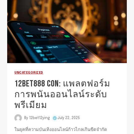
UNCATEGORIZED
12BET888 CON: แพลตฟอร์ม
การพนันออนไลน์ระดับ
พรีเมียม
By
12bet12ying
July 22, 2025
ในยุคที่ความบันเทิงออนไลน์ก้าวไกลเกินขีดจำกัด