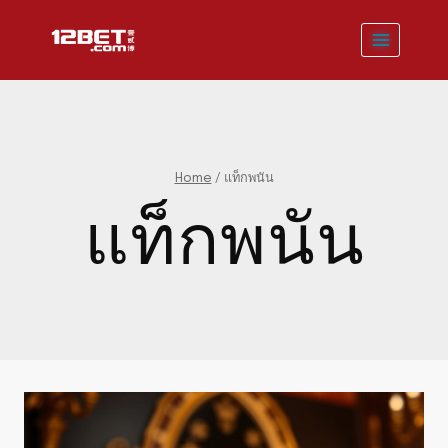
Skip
to
content
Home
/
แท็กพนัน
แท็กพนัน