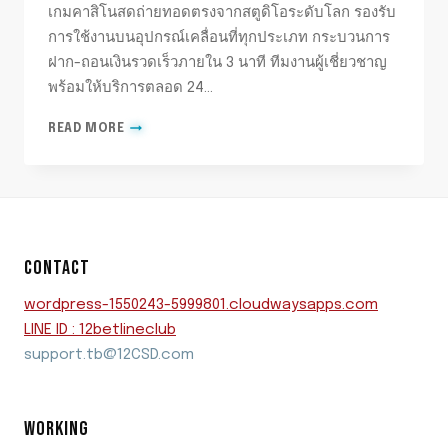
เกมคาสิโนสดถ่ายทอดตรงจากสตูดิโอระดับโลก รองรับ
การใช้งานบนอุปกรณ์เคลื่อนที่ทุกประเภท กระบวนการ
ฝาก-ถอนเงินรวดเร็วภายใน 3 นาที ทีมงานผู้เชี่ยวชาญ
พร้อมให้บริการตลอด 24…
12BET888
READ MORE
CON:
แพลตฟอร์ม
การ
พนัน
ออนไลน์
ระดับ
CONTACT
พรีเมียม
wordpress-1550243-5999801.cloudwaysapps.com
LINE ID : 12betlineclub
support.tb@12CSD.com
WORKING