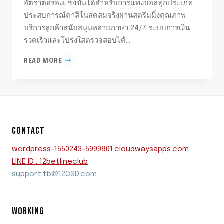
อัตราต่อรองแข่งขันได้สำหรับการแทงบอลทุกประเภท
ประสบการณ์คาสิโนสดสมจริงผ่านสตรีมมิ่งคุณภาพ
บริการลูกค้าสนับสนุนหลายภาษา 24/7 ระบบการเงิน
รวดเร็วและโปร่งใสตรวจสอบได้…
12BETพันธมิตร
READ MORE
–
พันธมิตร
การ
เดิม
พัน
กีฬา
CONTACT
ออนไลน์
และ
wordpress-1550243-5999801.cloudwaysapps.com
คา
สิโน
LINE ID : 12betlineclub
support.tb@12CSD.com
WORKING