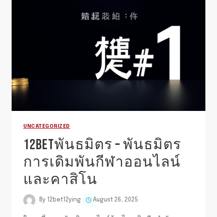
UNCATEGORIZED
12BETพันธมิตร – พันธมิตร
การเดิมพันกีฬาออนไลน์
และคาสิโน
By
12bet12ying
August 26, 2025