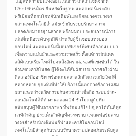
ในยุคที่ความบันเทิงออนไลน์ก้าวไกลเกินขีดจำกัด
12betพันธมิตร ยืนหยัดในฐานะแพลตฟอร์มระดับ
พรีเมียมที่ตอบโจทย์นักเดิมพันเอเชียอย่างครบวงจร
ผสานเทคโนโลยีล้ำสมัยเข้ากับระบบรักษาความ
ปลอดภัยมาตรฐานสากล พร้อมมอบประสบการณ์การ
เล่นที่เหนือระดับทุกมิติ สำหรับผู้ชื่นชอบแทงบอล
ออนไลน์ แพลตฟอร์มนี้เสนอฟีเจอร์พิเศษที่ออกแบบมา
เพื่อความแม่นยำและความรวดเร็ว ตั้งแต่การอัปเดต
สถิติแบบเรียลไทม์ไปจนถึงอัตราต่อรองที่แข่งขันได้ ใน
ส่วนของคาสิโนสด ผู้ใช้จะได้สัมผัสบรรยากาศจริงผ่าน
ดีลเลอร์มืออาชีพ พร้อมเกมคลาสสิกถึงแนวสมัยใหม่ที่
หลากหลาย จุดเด่นที่ทำให้บริการนี้แตกต่างคือการผสม
ผสานระหว่างนวัตกรรมกับความน่าเชื่อถือ ระบบฝาก-
ถอนอัตโนมัติที่ทำงานตลอด 24 ชั่วโมง คู่กับทีม
สนับสนุนผู้ใช้หลายภาษา ที่พร้อมแก้ไขปัญหาได้ทันทีทุก
นาทีสำคัญ ประเด็นสำคัญที่ควรทราบ แพลตฟอร์มครบ
วงจรสำหรับนักเดิมพันกีฬาและคาสิโนออนไลน์
เทคโนโลยีล่าสุดกับระบบรักษาความปลอดภัยระดับสูง