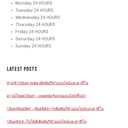
Monday 24 HOURS
Tuesday 24 HOURS
Wednesday 24 HOURS
Thursday 24 HOURS
Friday 24 HOURS
Saturday 24 HOURS
Sunday 24 HOURS
LATEST POSTS
ทางเข้า12bet india เดิมพันกีฬาออนไลน์และคาสิโน
ดาวน์โหลด12bet – แพลตฟอร์มเกมออนไลน์ชั้นนำ
12betพันธมิตร – พันธมิตรการเดิมพันกีฬาออนไลน์และคาสิโน
12betkh4: เว็บไซต์เดิมพันกีฬาออนไลน์และคาสิโน