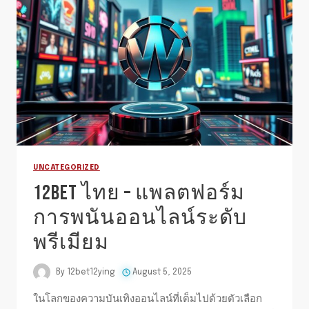
UNCATEGORIZED
12BET ไทย – แพลตฟอร์ม
การพนันออนไลน์ระดับ
พรีเมียม
By
12bet12ying
August 5, 2025
ในโลกของความบันเทิงออนไลน์ที่เต็มไปด้วยตัวเลือก