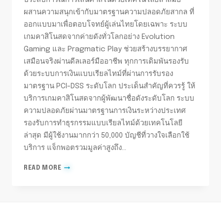
ประสบการณ์การเล่นคาสิโนด้วยเทคโนโลยีล้ำสมัย
ผสานความสนุกเข้ากับมาตรฐานความปลอดภัยสากล ที่
ออกแบบมาเพื่อตอบโจทย์ผู้เล่นไทยโดยเฉพาะ ระบบ
เกมคาสิโนสดจากค่ายดังทั่วโลกอย่าง Evolution
Gaming และ Pragmatic Play ช่วยสร้างบรรยากาศ
เสมือนจริงผ่านดีลเลอร์มืออาชีพ ทุกการเดิมพันรองรับ
ด้วยระบบการเงินแบบเรียลไทม์ที่ผ่านการรับรอง
มาตรฐาน PCI-DSS ระดับโลก ประเด็นสำคัญที่ควรรู้ ให้
บริการเกมคาสิโนสดจากผู้พัฒนาชื่อดังระดับโลก ระบบ
ความปลอดภัยผ่านมาตรฐานการเงินระหว่างประเทศ
รองรับการทำธุรกรรมแบบเรียลไทม์ด้วยเทคโนโลยี
ล่าสุด มีผู้ใช้งานมากกว่า 50,000 บัญชีที่วางใจเลือกใช้
บริการ แจ็กพอตรวมมูลค่าสูงถึง…
12BET
READ MORE
CASINO
คา
สิ
โน
ออนไลน์