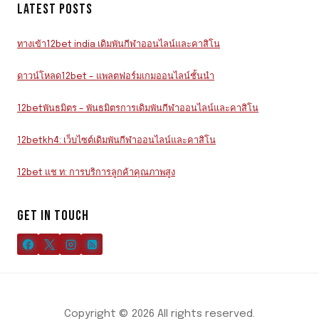
LATEST POSTS
ทางเข้า12bet india เดิมพันกีฬาออนไลน์และคาสิโน
ดาวน์โหลด12bet – แพลตฟอร์มเกมออนไลน์ชั้นนำ
12betพันธมิตร – พันธมิตรการเดิมพันกีฬาออนไลน์และคาสิโน
12betkh4: เว็บไซต์เดิมพันกีฬาออนไลน์และคาสิโน
12bet แช ท: การบริการลูกค้าคุณภาพสูง
GET IN TOUCH
Copyright © 2026 All rights reserved.