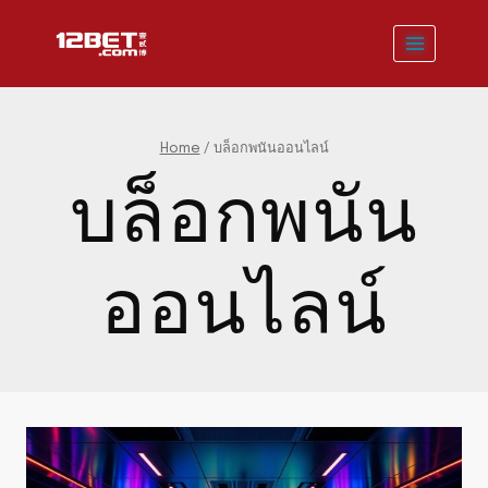
Skip
to
content
Home
/
บล็อกพนันออนไลน์
บล็อกพนัน
ออนไลน์