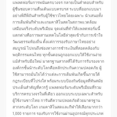
แพลตฟอร์มการพนันครบวงจร กลายเป็นคำตอบสำหรับ
ผู้ชื่นชอบความตื่นเต้นแบบครบรส ระบบที่ออกแบบมา
อย่างพิถีพิถันสำหรับผู้ใช้ชาวไทยโดยเฉพาะ นำเสนอทั้ง
การเดิมพันกีฬาและเกมคาสิโนสดในสภาพแวดล้อม
เสมือนจริงระดับพรีเมียม จุดเด่นที่ทำให้แพลตฟอร์มนี้
แตกต่างคือการผสานเทคโนโลยีล่าสุดเข้ากับการเข้าใจ
วัฒนธรรมท้องถิ่น ตั้งแต่การรองรับภาษาไทยอย่าง
สมบูรณ์ ไปจนถึงช่องทางการชำระเงินที่สอดคล้องกับ
พฤติกรรมคนไทย ทุกขั้นตอนถูกออกแบบให้ใช้งานง่าย
แม้สำหรับมือใหม่ มาตรฐานสากลที่ได้รับการรับรองจาก
องค์กรชั้นนำระดับโลกคือหลักประกันความปลอดภัย ผู้
ใช้สามารถมั่นใจได้ว่าแต่ละการเดิมพันเกิดขึ้นภายใต้
กฎระเบียบที่โปร่งใส พร้อมระบบป้องกันข้อมูลที่ทันสมัย
ประเด็นสำคัญที่ควรรู้ แพลตฟอร์มระดับพรีเมียมที่รวม
บริการครบวงจรในที่เดียว ออกแบบระบบเฉพาะสำหรับ
ผู้ใช้งานชาวไทย การันตีความปลอดภัยด้วยมาตรฐาน
สากลระดับโลก เกมคาสิโนสดและกีฬาให้เลือกมากกว่า
1,000 รายการ รองรับการใช้งานผ่านอุปกรณ์ทุกประเภท