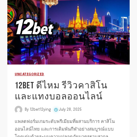
UNCATEGORIZED
12BET ดีไหม รีวิวคาสิโน
และแทงบอลออนไลน์
By
12bet12ying
July 28, 2025
แพลตฟอร์มเกมระดับพรีเมียมที่ผสานบริการ คาสิโน
ออนไลน์ไทย และการเดิมพันกีฬาอย่างสมบูรณ์แบบ