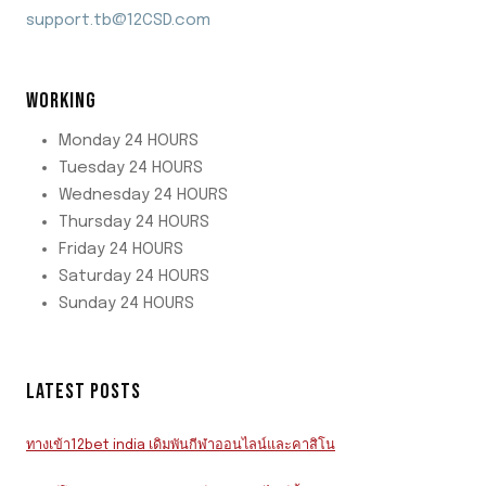
support.tb@12CSD.com
WORKING
Monday 24 HOURS
Tuesday 24 HOURS
Wednesday 24 HOURS
Thursday 24 HOURS
Friday 24 HOURS
Saturday 24 HOURS
Sunday 24 HOURS
LATEST POSTS
ทางเข้า12bet india เดิมพันกีฬาออนไลน์และคาสิโน