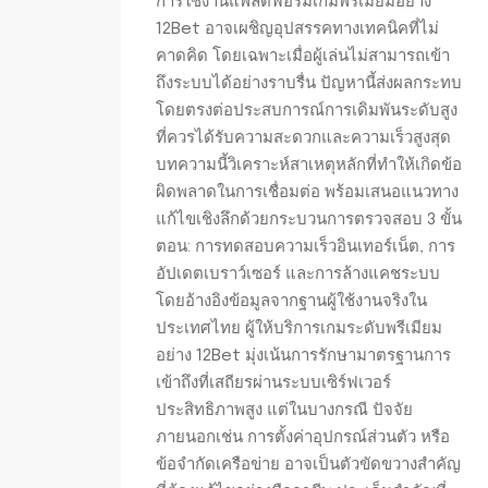
การใช้งานแพลตฟอร์มเกมพรีเมียมอย่าง
12Bet อาจเผชิญอุปสรรคทางเทคนิคที่ไม่
คาดคิด โดยเฉพาะเมื่อผู้เล่นไม่สามารถเข้า
ถึงระบบได้อย่างราบรื่น ปัญหานี้ส่งผลกระทบ
โดยตรงต่อประสบการณ์การเดิมพันระดับสูง
ที่ควรได้รับความสะดวกและความเร็วสูงสุด
บทความนี้วิเคราะห์สาเหตุหลักที่ทำให้เกิดข้อ
ผิดพลาดในการเชื่อมต่อ พร้อมเสนอแนวทาง
แก้ไขเชิงลึกด้วยกระบวนการตรวจสอบ 3 ขั้น
ตอน: การทดสอบความเร็วอินเทอร์เน็ต, การ
อัปเดตเบราว์เซอร์ และการล้างแคชระบบ
โดยอ้างอิงข้อมูลจากฐานผู้ใช้งานจริงใน
ประเทศไทย ผู้ให้บริการเกมระดับพรีเมียม
อย่าง 12Bet มุ่งเน้นการรักษามาตรฐานการ
เข้าถึงที่เสถียรผ่านระบบเซิร์ฟเวอร์
ประสิทธิภาพสูง แต่ในบางกรณี ปัจจัย
ภายนอกเช่น การตั้งค่าอุปกรณ์ส่วนตัว หรือ
ข้อจำกัดเครือข่าย อาจเป็นตัวขัดขวางสำคัญ