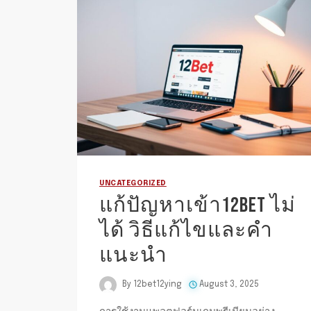
UNCATEGORIZED
แก้ปัญหาเข้า12BET ไม่
ได้ วิธีแก้ไขและคำ
แนะนำ
By
12bet12ying
August 3, 2025