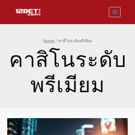
Skip
to
content
Home
/
คาสิโนระดับพรีเมียม
คาสิโนระดับ
พรีเมียม