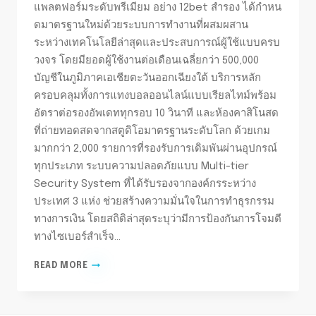
แพลตฟอร์มระดับพรีเมียม อย่าง 12bet สํารอง ได้กําหน
ดมาตรฐานใหม่ด้วยระบบการทํางานที่ผสมผสาน
ระหว่างเทคโนโลยีล่าสุดและประสบการณ์ผู้ใช้แบบครบ
วงจร โดยมียอดผู้ใช้งานต่อเดือนเฉลี่ยกว่า 500,000
บัญชีในภูมิภาคเอเชียตะวันออกเฉียงใต้ บริการหลัก
ครอบคลุมทั้งการแทงบอลออนไลน์แบบเรียลไทม์พร้อม
อัตราต่อรองอัพเดททุกรอบ 10 วินาที และห้องคาสิโนสด
ที่ถ่ายทอดสดจากสตูดิโอมาตรฐานระดับโลก ด้วยเกม
มากกว่า 2,000 รายการที่รองรับการเดิมพันผ่านอุปกรณ์
ทุกประเภท ระบบความปลอดภัยแบบ Multi-tier
Security System ที่ได้รับรองจากองค์กรระหว่าง
ประเทศ 3 แห่ง ช่วยสร้างความมั่นใจในการทําธุรกรรม
ทางการเงิน โดยสถิติล่าสุดระบุว่ามีการป้องกันการโจมตี
ทางไซเบอร์สําเร็จ…
12BET
READ MORE
สํา
รอง:
แพลตฟอร์ม