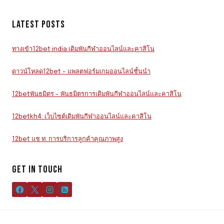
LATEST POSTS
ทางเข้า12bet india เดิมพันกีฬาออนไลน์และคาสิโน
ดาวน์โหลด12bet – แพลตฟอร์มเกมออนไลน์ชั้นนำ
12betพันธมิตร – พันธมิตรการเดิมพันกีฬาออนไลน์และคาสิโน
12betkh4: เว็บไซต์เดิมพันกีฬาออนไลน์และคาสิโน
12bet แช ท: การบริการลูกค้าคุณภาพสูง
GET IN TOUCH