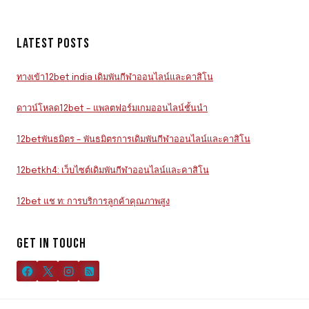
LATEST POSTS
ทางเข้า12bet india เดิมพันกีฬาออนไลน์และคาสิโน
ดาวน์โหลด12bet – แพลตฟอร์มเกมออนไลน์ชั้นนำ
12betพันธมิตร – พันธมิตรการเดิมพันกีฬาออนไลน์และคาสิโน
12betkh4: เว็บไซต์เดิมพันกีฬาออนไลน์และคาสิโน
12bet แช ท: การบริการลูกค้าคุณภาพสูง
GET IN TOUCH