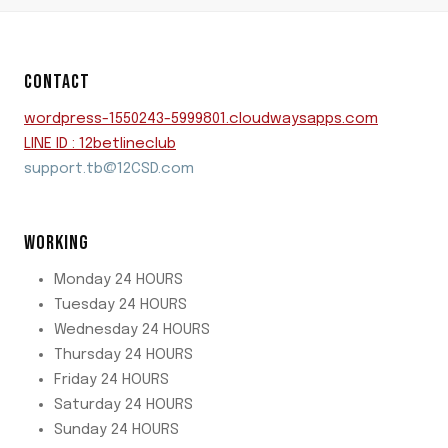
ได้
วิธี
แก้ไข
CONTACT
และ
คำ
wordpress-1550243-5999801.cloudwaysapps.com
แนะนำ
LINE ID : 12betlineclub
support.tb@12CSD.com
WORKING
Monday 24 HOURS
Tuesday 24 HOURS
Wednesday 24 HOURS
Thursday 24 HOURS
Friday 24 HOURS
Saturday 24 HOURS
Sunday 24 HOURS