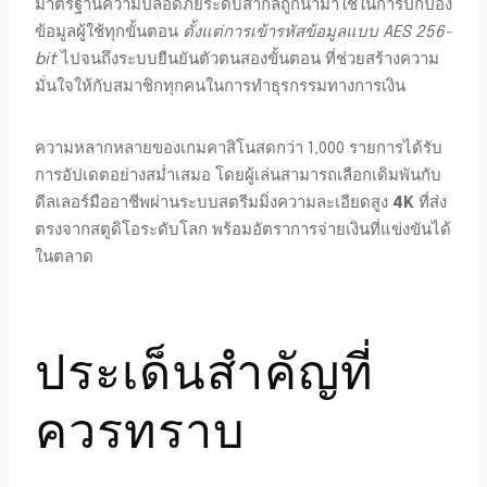
มาตรฐานความปลอดภัยระดับสากลถูกนำมาใช้ในการปกป้อง
ข้อมูลผู้ใช้ทุกขั้นตอน
ตั้งแต่การเข้ารหัสข้อมูลแบบ AES 256-
bit
ไปจนถึงระบบยืนยันตัวตนสองขั้นตอน ที่ช่วยสร้างความ
มั่นใจให้กับสมาชิกทุกคนในการทำธุรกรรมทางการเงิน
ความหลากหลายของเกมคาสิโนสดกว่า 1,000 รายการได้รับ
การอัปเดตอย่างสม่ำเสมอ โดยผู้เล่นสามารถเลือกเดิมพันกับ
ดีลเลอร์มืออาชีพผ่านระบบสตรีมมิ่งความละเอียดสูง
4K
ที่ส่ง
ตรงจากสตูดิโอระดับโลก พร้อมอัตราการจ่ายเงินที่แข่งขันได้
ในตลาด
ประเด็นสำคัญที่
ควรทราบ