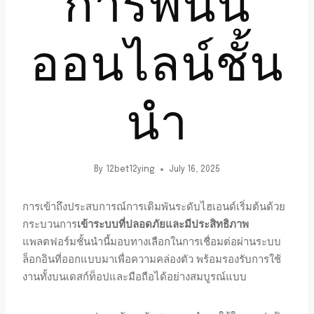
การพนัน
ออนไลน์ชั้น
นำ
By
12bet12ying
July 16, 2025
การเข้าถึงประสบการณ์การเดิมพันระดับไฮเอนด์เริ่มต้นด้วย
กระบวนการ
เข้าระบบที่ปลอดภัยและมีประสิทธิภาพ
แพลตฟอร์มชั้นนำนี้มอบทางเลือกในการเชื่อมต่อผ่านระบบ
ล็อกอินที่ออกแบบมาเพื่อความคล่องตัว พร้อมรองรับการใช้
งานทั้งบนเดสก์ท็อปและมือถือได้อย่างสมบูรณ์แบบ