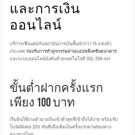
และการเงิน
ออนไลน์
บริการเชื่อมต่อกับสถาบันการเงินชั้นนำกว่า 15 แห่งทั่ว
ประเทศ
รองรับการทำธุรกรรมผ่านแอปพลิเคชันธนาคาร
และระบบออนไลน์บังคับด้วยเทคโนโลยี SSL 256-bit
ขั้นต่ำฝากครั้งแรก
เพียง 100 บาท
เริ่มต้นใช้งานด้วยวงเงินเข้าต่ำสุดที่เข้าถึงได้ง่าย พร้อมรับ
โบนัสพิเศษ 20% ทันทีเมื่อเติมเงินครั้งแรกผ่านช่องทาง
ธนาคารไทย