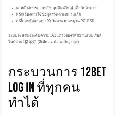
ผสมตัวอักษรภาษาอังกฤษพิมพ์ใหญ่-เล็กกับตัวเลข
หลีกเลี่ยงการใช้ข้อมูลส่วนตัวเช่น วันเกิด
เปลี่ยนรหัสผ่านทุก 90 วันตามมาตรฐาน PCI DSS
ระบบจะแสดงระดับความแข็งแกร่งของรหัสผ่านแบบเรียล
ไทม์ผ่านสี指示灯 (สีเขียว = ปลอดภัยสูงสุด)
กระบวนการ 12BET
LOG IN ที่ทุกคน
ทำได้