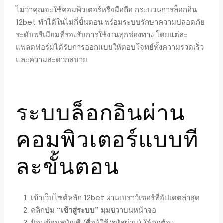
ไม่ว่าคุณจะใช้คอมพิวเตอร์หรือมือถือ กระบวนการล็อกอิน
12bet ทำได้ในไม่กี่ขั้นตอน พร้อมระบบรักษาความปลอดภัย
ระดับพรีเมียมที่รองรับการใช้งานทุกช่องทาง โดยแต่ละ
แพลตฟอร์มได้รับการออกแบบให้ตอบโจทย์ทั้งความรวดเร็ว
และความสะดวกสบาย
ระบบล็อกอินผ่าน
คอมพิวเตอร์แบบที
ละขั้นตอน
เข้าเว็บไซต์หลัก 12bet ผ่านเบราว์เซอร์ที่อัปเดตล่าสุด
คลิกปุ่ม
“เข้าสู่ระบบ”
มุมขวาบนหน้าจอ