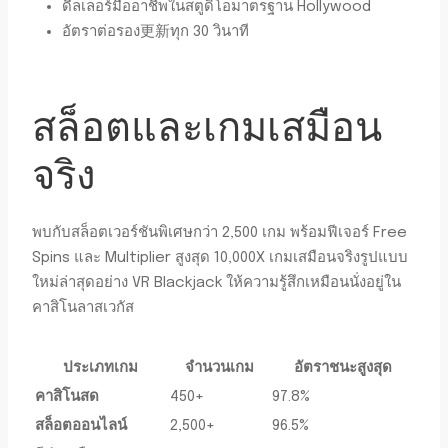
ดีลเลอร์มืออาชีพในสตูดิโอมาตรฐาน Hollywood
อัตราต่อรอง更新ทุก 30 วินาที
สล็อตและเกมเสมือน
จริง
พบกับสล็อตเวอร์ชันพิเศษกว่า 2,500 เกม พร้อมฟีเจอร์ Free
Spins และ Multiplier สูงสุด 10,000X เกมเสมือนจริงรูปแบบ
ใหม่ล่าสุดอย่าง VR Blackjack ให้ความรู้สึกเหมือนนั่งอยู่ใน
คาสิโนลาสเวกัส
ประเภทเกม
จำนวนเกม
อัตราชนะสูงสุด
คาสิโนสด
450+
97.8%
สล็อตออนไลน์
2,500+
96.5%