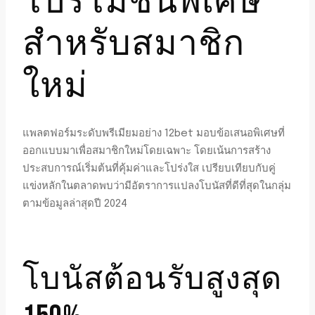
โปรโมชั่นพิเศษ
สำหรับสมาชิก
ใหม่
แพลตฟอร์มระดับพรีเมียมอย่าง 12bet มอบข้อเสนอพิเศษที่
ออกแบบมาเพื่อสมาชิกใหม่โดยเฉพาะ โดยเน้นการสร้าง
ประสบการณ์เริ่มต้นที่คุ้มค่าและโปร่งใส เปรียบเทียบกับคู่
แข่งหลักในตลาดพบว่ามีอัตราการแปลงโบนัสที่ดีที่สุดในกลุ่ม
ตามข้อมูลล่าสุดปี 2024
โบนัสต้อนรับสูงสุด