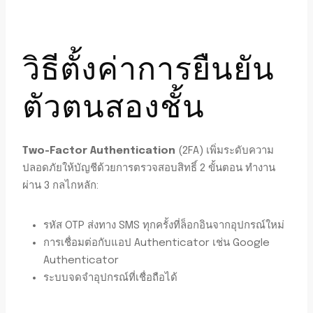
วิธีตั้งค่าการยืนยัน
ตัวตนสองชั้น
Two-Factor Authentication
(2FA) เพิ่มระดับความ
ปลอดภัยให้บัญชีด้วยการตรวจสอบสิทธิ์ 2 ขั้นตอน ทำงาน
ผ่าน 3 กลไกหลัก:
รหัส OTP ส่งทาง SMS ทุกครั้งที่ล็อกอินจากอุปกรณ์ใหม่
การเชื่อมต่อกับแอป Authenticator เช่น Google
Authenticator
ระบบจดจำอุปกรณ์ที่เชื่อถือได้