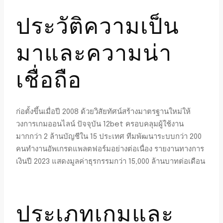
ประวัติความเป็น
มาและความน่า
เชื่อถือ
ก่อตั้งขึ้นเมื่อปี 2008 ด้วยวิสัยทัศน์สร้างมาตรฐานใหม่ให้
วงการเกมออนไลน์ ปัจจุบัน 12bet ครอบคลุมผู้ใช้งาน
มากกว่า 2 ล้านบัญชีใน 15 ประเทศ ทีมพัฒนาระบบกว่า 200
คนทำงานอัพเกรดแพลตฟอร์มอย่างต่อเนื่อง รายงานทางการ
เงินปี 2023 แสดงมูลค่าธุรกรรมกว่า 15,000 ล้านบาทต่อเดือน
ประเภทเกมและ