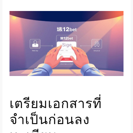
เตรียมเอกสารที่
จำเป็นก่อนลง