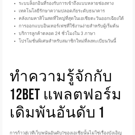
ระบบล็อกอินที่รองรับการเข้าถึงแบบหลายช่องทาง
เทคโนโลยีรักษาความปลอดภัยระดับธนาคาร
คลังเกมคาสิโนสดที่ใหญ่ที่สุดในเอเชียตะวันออกเฉียงใต้
การออกแบบอินเทอร์เฟซที่ใช้งานง่ายสำหรับผู้เริ่มต้น
บริการลูกค้าตลอด 24 ชั่วโมงใน 3 ภาษา
โปรโมชั่นพิเศษสำหรับสมาชิกใหม่ที่ลงทะเบียนวันนี้
ทำความรู้จักกับ
12BET แพลตฟอร์ม
เดิมพันอันดับ 1
การก้าวสู่เวที
เว็บพนันอันดับ1
ของเอเชียนั้นไม่ใช่เรื่องบังเอิญ