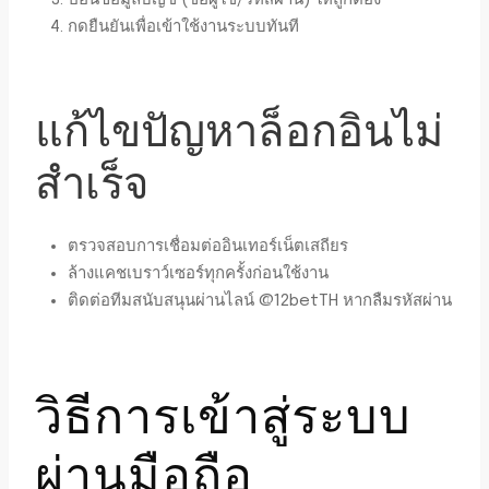
ป้อนข้อมูลบัญชี (ชื่อผู้ใช้/รหัสผ่าน) ให้ถูกต้อง
กดยืนยันเพื่อเข้าใช้งานระบบทันที
แก้ไขปัญหาล็อกอินไม่
สำเร็จ
ตรวจสอบการเชื่อมต่ออินเทอร์เน็ตเสถียร
ล้างแคชเบราว์เซอร์ทุกครั้งก่อนใช้งาน
ติดต่อทีมสนับสนุนผ่านไลน์ @12betTH หากลืมรหัสผ่าน
วิธีการเข้าสู่ระบบ
ผ่านมือถือ