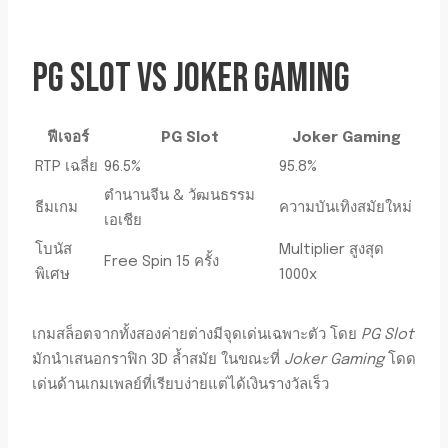
PG SLOT VS JOKER GAMING
ฟีเจอร์
PG Slot
Joker Gaming
RTP เฉลี่ย
96.5%
95.8%
ตำนานจีน & วัฒนธรรม
ธีมเกม
ความบันเทิงสมัยใหม่
เอเชีย
โบนัส
Multiplier สูงสุด
Free Spin 15 ครั้ง
พิเศษ
1000x
เกมสล็อตจากทั้งสองค่ายต่างมีจุดเด่นเฉพาะตัว โดย
PG Slot
มักนำเสนอกราฟิก 3D ล้ำสมัย ในขณะที่
Joker Gaming
โดด
เด่นด้านเกมเพลย์ที่เรียบง่ายแต่ได้เงินรางวัลเร็ว