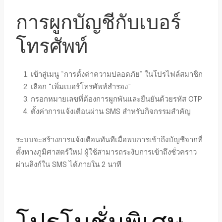
การผูกบัญชีกับเบอร์
โทรศัพท์
เข้าสู่เมนู “การตั้งค่าความปลอดภัย” ในโปรไฟล์สมาชิก
เลือก “เพิ่มเบอร์โทรศัพท์สำรอง”
กรอกหมายเลขที่ต้องการผูกพันและยืนยันด้วยรหัส OTP
ตั้งค่าการแจ้งเตือนผ่าน SMS สำหรับกิจกรรมสำคัญ
ระบบจะสร้างการแจ้งเตือนทันทีเมื่อพบการเข้าถึงบัญชีจากที่
ตั้งทางภูมิศาสตร์ใหม่ ผู้ใช้สามารถระงับการเข้าถึงชั่วคราว
ผ่านลิงก์ใน SMS ได้ภายใน 2 นาที