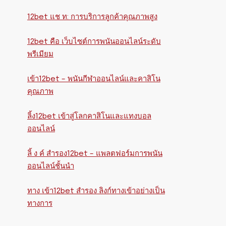
12bet แช ท: การบริการลูกค้าคุณภาพสูง
12bet คือ เว็บไซต์การพนันออนไลน์ระดับ
พรีเมียม
เข้า12bet – พนันกีฬาออนไลน์และคาสิโน
คุณภาพ
ลิ้ง12bet เข้าสู่โลกคาสิโนและแทงบอล
ออนไลน์
ลิ้ ง ค์ สํารอง12bet – แพลตฟอร์มการพนัน
ออนไลน์ชั้นนำ
ทาง เข้า12bet สํารอง ลิงก์ทางเข้าอย่างเป็น
ทางการ