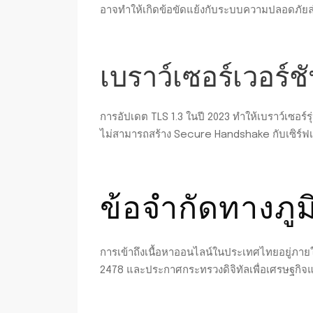
อาจทำให้เกิดข้อขัดแย้งกับระบบความปลอดภัยล่
เบราว์เซอร์เวอร์ช
การอัปเดต TLS 1.3 ในปี 2023 ทำให้เบราว์เซอร์
ไม่สามารถสร้าง Secure Handshake กับเซิร์ฟเ
ข้อจำกัดทางภูม
การเข้าถึงเนื้อหาออนไลน์ในประเทศไทยอยู่ภ
2478 และประกาศกระทรวงดิจิทัลเพื่อเศรษฐกิจ