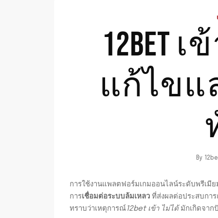
12BET เข้า
แก้ไขแล
By
12be
การใช้งานแพลตฟอร์มเกมออนไลน์ระดับพรีเมี
การ
เชื่อมต่อระบบล้มเหลว
ที่ส่งผลต่อประสบการ
ทราบว่าเหตุการณ์
12bet เข้า ไม่ได้
มักเกิดจากป