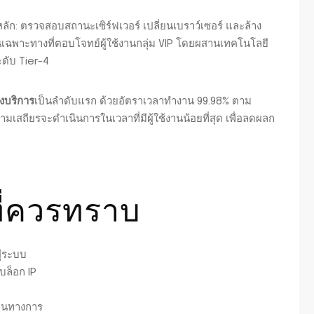
ัก: ตรวจสอบสถานะเซิร์ฟเวอร์ เปลี่ยนเบราว์เซอร์ และล้าง
เฉพาะทางที่ตอบโจทย์ผู้ใช้งานกลุ่ม VIP โดยผสานเทคโนโลยี
ดับ Tier-4
งบริการ
เป็นลำดับแรก ด้วยอัตราเวลาทำงาน 99.98% ตาม
ถียรจะดำเนินการในเวลาที่มีผู้ใช้งานน้อยที่สุด เพื่อลดผลก
ี่ควรทราบ
ู่ระบบ
บล็อก IP
ป็นทางการ