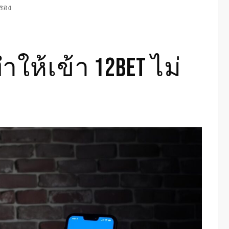
บรอง
ำให้เข้า 12BET ไม่