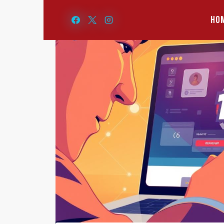
Skip
to
HO
content