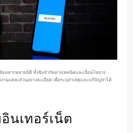
จัยหลากหลายมิติ ทั้งข้อจำกัดทางเทคนิคและเงื่อนไขทาง
นแต่ละส่วนอย่างละเอียด เพื่อระบุสาเหตุและแก้ปัญหาได้
อินเทอร์เน็ต