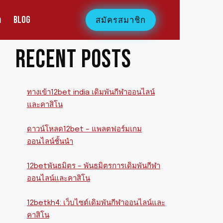
Search
า
BLOG
สมัครสมาชิก
SEARCH
RECENT POSTS
ทางเข้า12bet india เดิมพันกีฬาออนไลน์
และคาสิโน
ดาวน์โหลด12bet – แพลตฟอร์มเกม
ออนไลน์ชั้นนำ
12betพันธมิตร – พันธมิตรการเดิมพันกีฬา
ออนไลน์และคาสิโน
12betkh4: เว็บไซต์เดิมพันกีฬาออนไลน์และ
คาสิโน