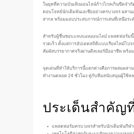
ในยุคที่ความบันเทิงออนไลน์ก้าวไกลเกินขีดจำก
ตอบโจทย์นักเดิมพันเอเชียอย่างครบวงจร ผสา
สากล พร้อมมอบประสบการณ์การเล่นที่เหนือระดั
สำหรับผู้ชื่นชอบ
แทงบอลออนไลน์
แพลตฟอร์มนี้
รวดเร็ว ตั้งแต่การอัปเดตสถิติแบบเรียลไทม์ไปจน
สัมผัสบรรยากาศจริงผ่านดีลเลอร์มืออาชีพ พร้
จุดเด่นที่ทำให้บริการนี้แตกต่างคือการผสมผสาน
ทำงานตลอด 24 ชั่วโมง คู่กับทีมสนับสนุนผู้ใช้
ประเด็นสำคัญท
แพลตฟอร์มครบวงจรสำหรับนักเดิมพันกีฬ