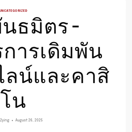
UNCATEGORIZED
พันธมิตร –
รการเดิมพัน
ไลน์และคาสิ
โน
2ying
August 26, 2025