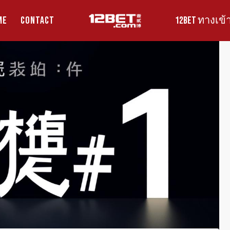
ME
CONTACT
12BET ทางเข้