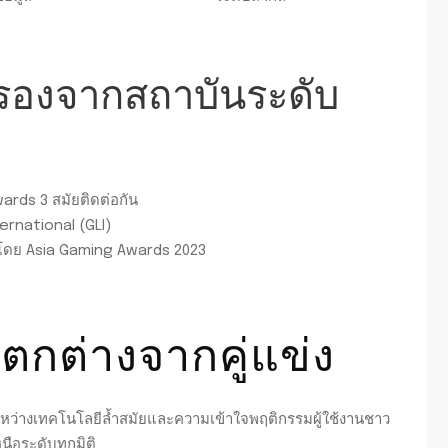
รองจากสถาบันระดับ
ards 3 สมัยติดต่อกัน
rnational (GLI)
ยโดย Asia Gaming Awards 2023
แตกต่างจากคู่แข่ง
ว่างเทคโนโลยีล้ำสมัยและความเข้าใจพฤติกรรมผู้ใช้งานชาว
นือระดับทุกมิติ