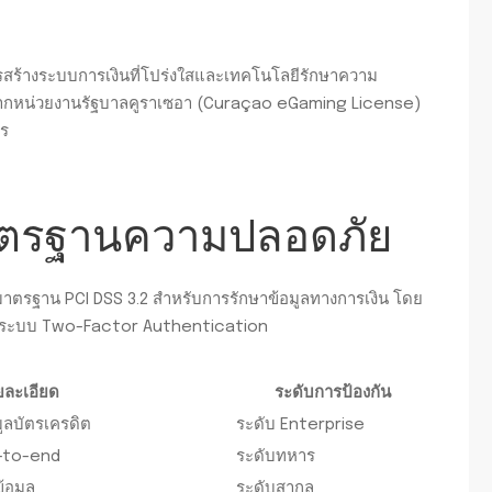
ารสร้างระบบการเงินที่โปร่งใสและเทคโนโลยีรักษาความ
จากหน่วยงานรัฐบาลคูราเซอา (Curaçao eGaming License)
าร
ตรฐานความปลอดภัย
ตรฐาน PCI DSS 3.2 สำหรับการรักษาข้อมูลทางการเงิน โดย
กับระบบ Two-Factor Authentication
ยละเอียด
ระดับการป้องกัน
ูลบัตรเครดิต
ระดับ Enterprise
d-to-end
ระดับทหาร
้อมูล
ระดับสากล