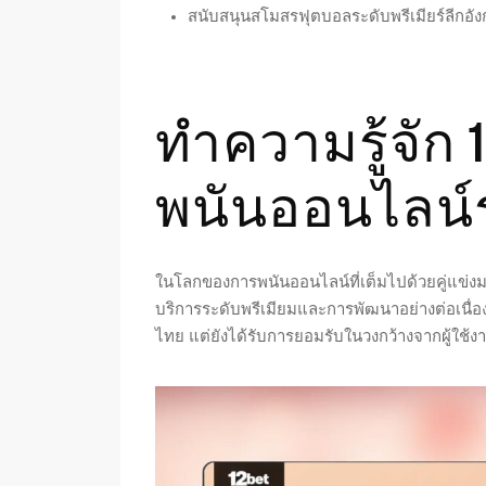
สนับสนุนสโมสรฟุตบอลระดับพรีเมียร์ลีกอั
ทำความรู้จัก
พนันออนไลน์
ในโลกของการพนันออนไลน์ที่เต็มไปด้วยคู่แข่
บริการระดับพรีเมียมและการพัฒนาอย่างต่อเนื่อง
ไทย แต่ยังได้รับการยอมรับในวงกว้างจากผู้ใช้งา