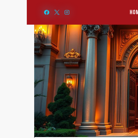
Skip
to
HO
content