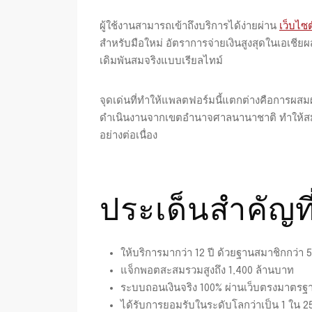
ผู้ใช้งานสามารถเข้าถึงบริการได้ง่ายผ่าน
เว็บไซ
สำหรับมือใหม่ อัตราการจ่ายเงินสูงสุดในเอเชี
เดิมพันสมจริงแบบเรียลไทม์
จุดเด่นที่ทำให้แพลตฟอร์มนี้แตกต่างคือการผส
ดำเนินงานจากเขตอำนาจศาลนานาชาติ ทำให้สมา
อย่างต่อเนื่อง
ประเด็นสำคัญที่
ให้บริการมากว่า 12 ปี ด้วยฐานสมาชิกกว่า 
แจ็กพอตสะสมรวมสูงถึง 1,400 ล้านบาท
ระบบถอนเงินจริง 100% ผ่านเว็บตรงมาตร
ได้รับการยอมรับในระดับโลกว่าเป็น 1 ใน 