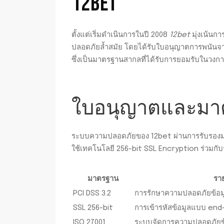
12BET
ตั้งแต่เริ่มดำเนินการในปี 2008
12bet
มุ่งเน้นก
ปลอดภัยล้ำสมัย โดยได้รับใบอนุญาตการพนัน
ซึ่งเป็นมาตรฐานสากลที่ได้รับการยอมรับในวงก
ใบอนุญาตและมา
ระบบความปลอดภัยของ 12bet ผ่านการรับรองมา
ใช้เทคโนโลยี 256-bit SSL Encryption ร่วม
มาตรฐาน
รา
PCI DSS 3.2
การรักษาความปลอดภัยข้อม
SSL 256-bit
การเข้ารหัสข้อมูลแบบ en
ISO 27001
ระบบจัดการความปลอดภัยข